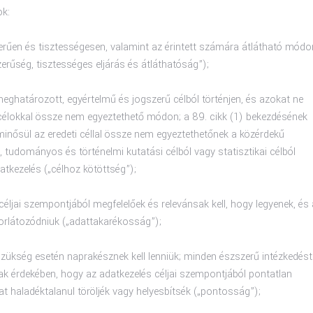
ok:
zerűen és tisztességesen, valamint az érintett számára átlátható módo
szerűség, tisztességes eljárás és átláthatóság”);
eghatározott, egyértelmű és jogszerű célból történjen, és azokat ne
a célokkal össze nem egyeztethető módon; a 89. cikk (1) bekezdésének
inősül az eredeti céllal össze nem egyeztethetőnek a közérdekű
l, tudományos és történelmi kutatási célból vagy statisztikai célból
atkezelés („célhoz kötöttség”);
céljai szempontjából megfelelőek és relevánsak kell, hogy legyenek, és 
korlátozódniuk („adattakarékosság”);
zükség esetén naprakésznek kell lenniük; minden észszerű intézkedést
ak érdekében, hogy az adatkezelés céljai szempontjából pontatlan
 haladéktalanul töröljék vagy helyesbítsék („pontosság”);