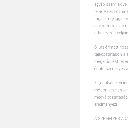
egyéb szerv, akive
fél-e. Azon közhat
tagállami joggal 
címzettnek; az emlí
adatkezelés célja
6. „az érintett ho
tájékoztatáson ala
megerősítést félreé
érintő személyes 
7. „adatvédelmi in
módon kezelt szem
megváltoztatását,
eredményezi.
A SZEMÉLYES AD