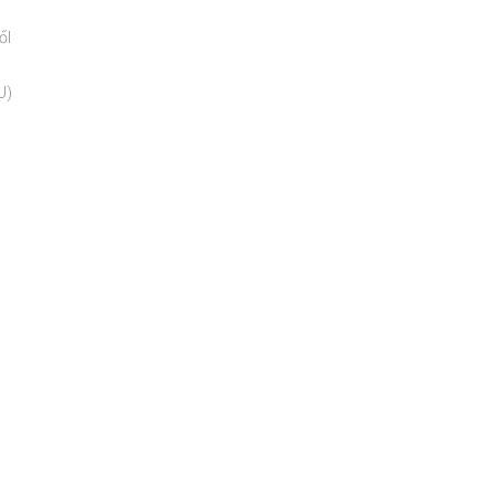
ől
U)