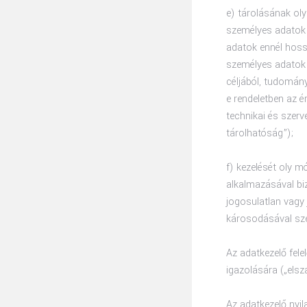
e) tárolásának oly
személyes adatok k
adatok ennél hoss
személyes adatok 
céljából, tudomány
e rendeletben az é
technikai és szerv
tárolhatóság”);
f) kezelését oly m
alkalmazásával bi
jogosulatlan vagy 
károsodásával szem
Az adatkezelő fele
igazolására („els
Az adatkezelő nyil