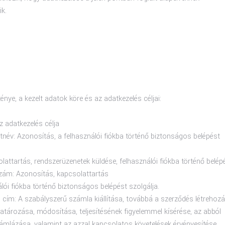
ik.
ténye, a kezelt adatok köre és az adatkezelés céljai:
 adatkezelés célja
tnév: Azonosítás, a felhasználói fiókba történő biztonságos belépést
lattartás, rendszerüzenetek küldése, felhasználói fiókba történő belép
szám: Azonosítás, kapcsolattartás
álói fiókba történő biztonságos belépést szolgálja.
 cím: A szabályszerű számla kiállítása, továbbá a szerződés létrehozá
tározása, módosítása, teljesítésének figyelemmel kísérése, az abból
ámlázása, valamint az azzal kapcsolatos követelések érvényesítése.