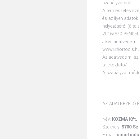
szabályzatnak:
A természetes sze
és az ilyen adatok
helyezéséről (ál
2016/679 RENDELETE
Jelen adatvédelmi 
www.uniortools.h
Az adatvédelmi sza
tajekoztato/
A szabályzat módos
AZ ADATKEZELŐ É
Név:
KOZMA Kft.
Székhely:
9700 Sz
E-mail:
uniortoo