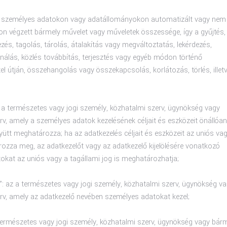
 a személyes adatokon vagy adatállományokon automatizált vagy nem
n végzett bármely művelet vagy műveletek összessége, így a gyűjtés,
ezés, tagolás, tárolás, átalakítás vagy megváltoztatás, lekérdezés,
ználás, közlés továbbítás, terjesztés vagy egyéb módon történő
el útján, összehangolás vagy összekapcsolás, korlátozás, törlés, illet
z a természetes vagy jogi személy, közhatalmi szerv, ügynökség vagy
v, amely a személyes adatok kezelésének céljait és eszközeit önállóan
ütt meghatározza; ha az adatkezelés céljait és eszközeit az uniós va
rozza meg, az adatkezelőt vagy az adatkezelő kijelölésére vonatkozó
kat az uniós vagy a tagállami jog is meghatározhatja;
”: az a természetes vagy jogi személy, közhatalmi szerv, ügynökség v
rv, amely az adatkezelő nevében személyes adatokat kezel;
 természetes vagy jogi személy, közhatalmi szerv, ügynökség vagy bár