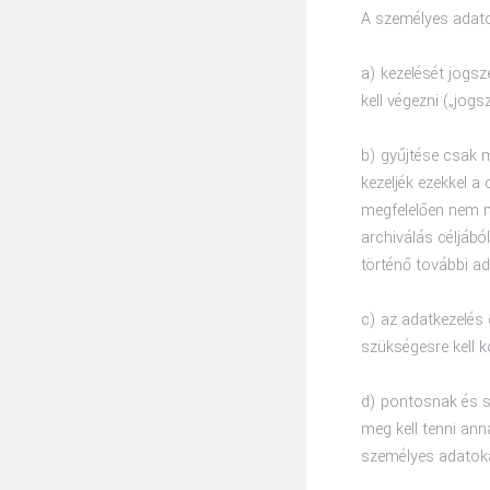
A személyes adat
a) kezelését jogs
kell végezni („jog
b) gyűjtése csak m
kezeljék ezekkel 
megfelelően nem m
archiválás céljábó
történő további ad
c) az adatkezelés 
szükségesre kell 
d) pontosnak és s
meg kell tenni ann
személyes adatokat