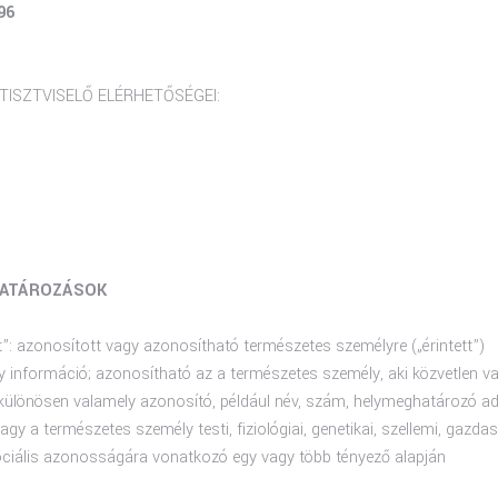
96
TISZTVISELŐ ELÉRHETŐSÉGEI:
ATÁROZÁSOK
”: azonosított vagy azonosítható természetes személyre („érintett”)
 információ; azonosítható az a természetes személy, aki közvetlen v
különösen valamely azonosító, például név, szám, helymeghatározó ad
gy a természetes személy testi, fiziológiai, genetikai, szellemi, gazdas
zociális azonosságára vonatkozó egy vagy több tényező alapján