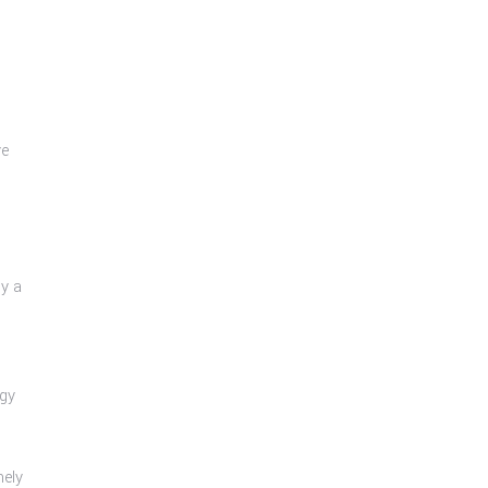
ve
gy a
agy
mely