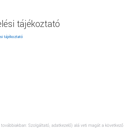
lési tájékoztató
si tájékoztató
 továbbiakban: Szolgáltató, adatkezelő) alá veti magát a következő