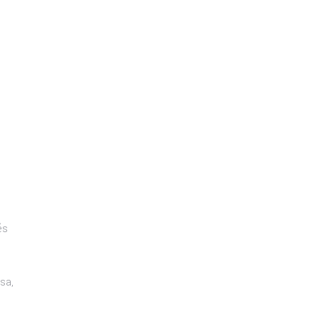
és
sa,