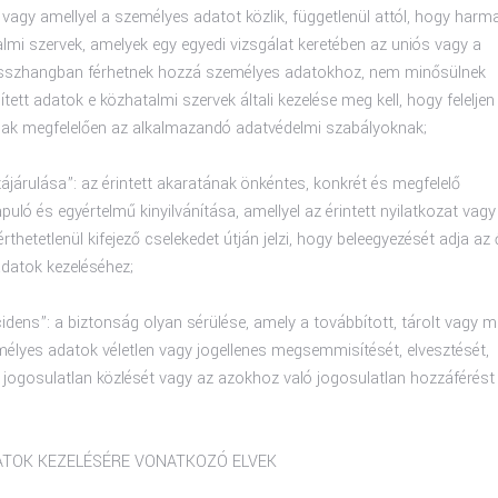
l vagy amellyel a személyes adatot közlik, függetlenül attól, hogy harm
almi szervek, amelyek egy egyedi vizsgálat keretében az uniós vagy a
összhangban férhetnek hozzá személyes adatokhoz, nem minősülnek
tett adatok e közhatalmi szervek általi kezelése meg kell, hogy feleljen
inak megfelelően az alkalmazandó adatvédelmi szabályoknak;
zzájárulása”: az érintett akaratának önkéntes, konkrét és megfelelő
puló és egyértelmű kinyilvánítása, amellyel az érintett nyilatkozat vagy
rthetetlenül kifejező cselekedet útján jelzi, hogy beleegyezését adja az 
adatok kezeléséhez;
cidens”: a biztonság olyan sérülése, amely a továbbított, tárolt vagy 
élyes adatok véletlen vagy jogellenes megsemmisítését, elvesztését,
 jogosulatlan közlését vagy az azokhoz való jogosulatlan hozzáférést
ATOK KEZELÉSÉRE VONATKOZÓ ELVEK