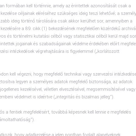
an formában kell történnie, amely az érintettek azonosítását csak a
ezelése céljainak eléréséhez szükséges ideig teszi lehetővé; a személ
zabb ideig történő tárolására csak akkor kerülhet sor, amennyiben a
kezelésére a 89. cikk (1) bekezdésének megfelelően közérdekű archivá
os és történelmi kutatási célból vagy statisztikai célból kerül majd sor
rintettek jogainak és szabadságainak védelme érdekében előírt megfele
ezési intézkedések végrehajtására is figyelemmel („korlátozott
ódon kell végezni, hogy megfelelő technikai vagy szervezési intézkedés
ztosítva legyen a személyes adatok megfelelő biztonsága, az adatok
jogellenes kezelésével, véletlen elvesztésével, megsemmisítésével vagy
beni védelmet is ideértve („integritás és bizalmas jelleg”).
lős a fentiek megfelelésért, továbbá képesnek kell lennie e megfelelés
zámoltathatóság”).
atkozik, hogy adatkezelése a jelen pontban foglalt alapelveknek