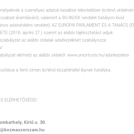
mélyeknek a személyes adatok kezelése tekintetében történő védelmér
 szabad áramlásáról, valamint a 95/46/EK rendelet hatályon kívül
talános adatvédelmi rendelet) AZ EURÓPAI PARLAMENT ÉS A TANÁCS (E
 (2016. április 27.) szerint az alábbi tájékoztatást adjuk.
szabályzat az alábbi oldalak adatkezelését szabályozza:
u/
bályzat elérhető az alábbi oldalról: www.uniortools.hu/adatkezelesi-
ításai a fenti címen történő közzététellel lépnek hatályba.
S ELÉRHETŐSÉGEI:
ombathely, Kötő u. 30.
ls@kozmaszerszam.hu