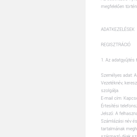
megfelelően történ
ADATKEZELÉSEK
REGISZTRÁCIÓ
1. Az adatgyűjtés 
Személyes adat: Az
Vezetéknév, keresz
szolgálja.
E-mail cím: Kapcso
Értesítési telefon
Jelszó: A felhaszn
Számlázási név és
tartalmának megha
származó díjak sz