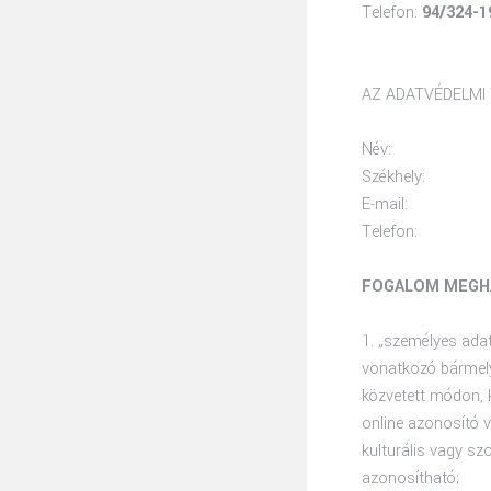
Telefon:
94/324-1
AZ ADATVÉDELMI 
Név:
Székhely:
E-mail:
Telefon:
FOGALOM MEGH
1. „személyes adat
vonatkozó bármely
közvetett módon, 
online azonosító va
kulturális vagy s
azonosítható;