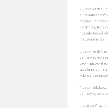
2. „adatkezelés”:
automatizált módo
rögzítés, rendszer
betekintés, felhas
hozzáférhetővé tét
megsemmisítés;
3. „adatkezelő”: a
bármely egyéb szer
vagy másokkal egy
tagállami jog hatá
különös szemponto
4. „adatfeldolgozó
bármely egyéb sze
5. „címzett”: az a