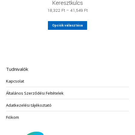
Keresztkulcs
Ártartomány:
18,322
Ft
–
41,549
Ft
18,322 Ft
-
Ennek
Opciók választása
41,549 Ft
a
terméknek
több
variációja
van.
A
változatok
Tudnivalók
a
termékoldalon
Kapcsolat
választhatók
ki
Általános Szerződési Feltételek
Adatkezelési tájékoztató
Fiókom