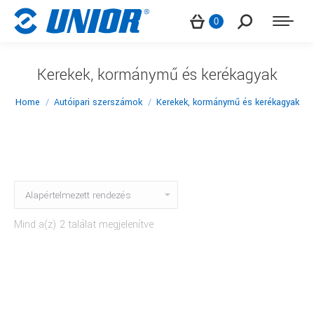
Search:
0
Kerekek, kormánymű és kerékagyak
You are here:
Home
Autóipari szerszámok
Kerekek, kormánymű és kerékagyak
Mind a(z) 2 találat megjelenítve