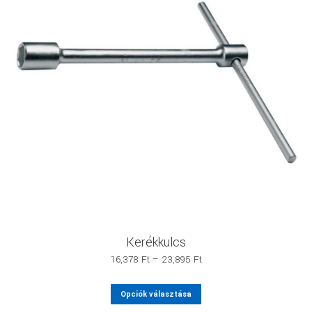
Kerékkulcs
Ártartomány:
16,378
Ft
–
23,895
Ft
16,378 Ft
-
Ennek
Opciók választása
23,895 Ft
a