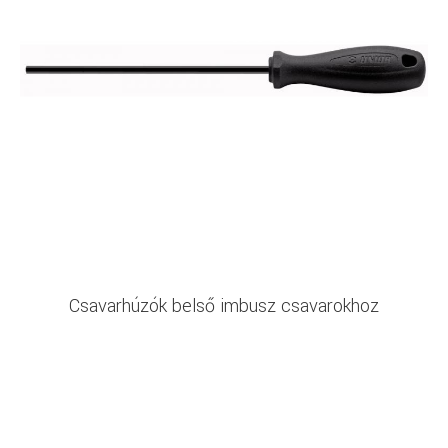
Csavarhúzók belső imbusz csavarokhoz