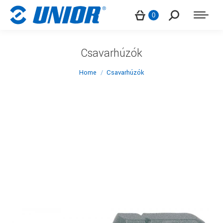
Search:
0
Csavarhúzók
You are here:
Home
Csavarhúzók