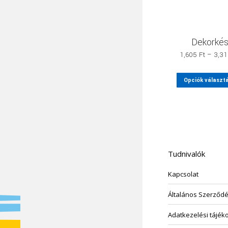
Dekorké
1,605
Ft
–
3,3
Opciók választ
Tudnivalók
Kapcsolat
Általános Szerződés
Adatkezelési tájék