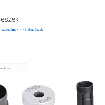
részek
s szerszámok
Pótalkatrészek