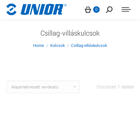
Search:
0
Csillag-villáskulcsok
You are here:
Home
Kulcsok
Csillag-villáskulcsok
Összesen 1 találat