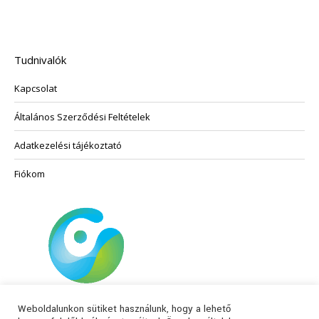
variációja
van.
A
változatok
Tudnivalók
a
termékoldalon
Kapcsolat
választhatók
ki
Általános Szerződési Feltételek
Adatkezelési tájékoztató
Fiókom
Weboldalunkon sütiket használunk, hogy a lehető