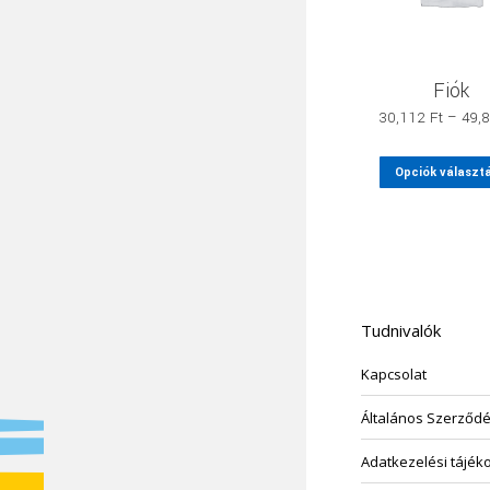
Fiók
30,112
Ft
–
49,
Opciók választ
Tudnivalók
Kapcsolat
Általános Szerződés
Adatkezelési tájék