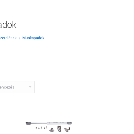
adok
zerelések
Munkapadok