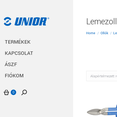
Lemezol
You are here:
Home
Ollók
Le
TERMÉKEK
KAPCSOLAT
ÁSZF
FIÓKOM
Search:
0