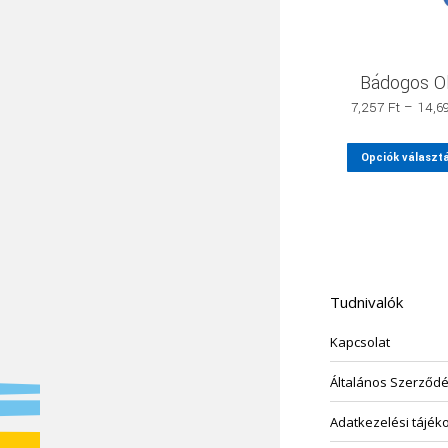
Bádogos Ol
7,257
Ft
–
14,6
Opciók választ
Tudnivalók
Kapcsolat
Általános Szerződés
Adatkezelési tájék