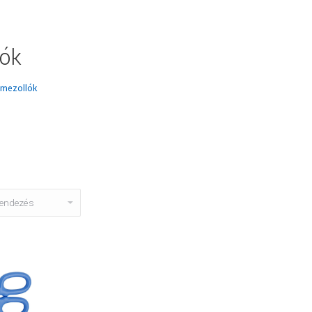
lók
mezollók