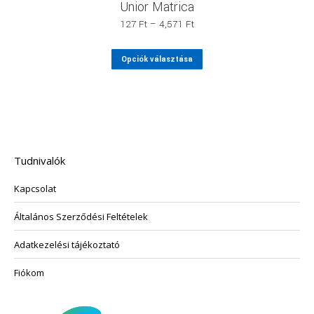
Unior Matrica
Ártartomány:
127
Ft
–
4,571
Ft
127 Ft
-
Ennek
Opciók választása
4,571 Ft
a
terméknek
több
variációja
van.
A
változatok
Tudnivalók
a
termékoldalon
Kapcsolat
választhatók
ki
Általános Szerződési Feltételek
Adatkezelési tájékoztató
Fiókom