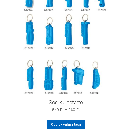
Sos Kulcstartó
Ártartomány:
549
Ft
–
960
Ft
549 Ft
-
Ennek
Opciók választása
960 Ft
a