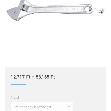
Ártartomány:
12,717
Ft
–
58,165
Ft
12,717 Ft
-
Méret
58,165 Ft