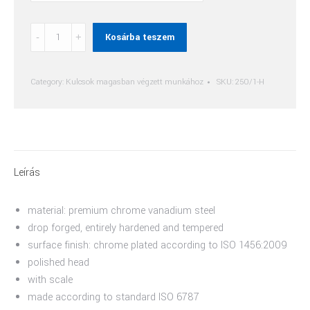
Állítható
Kosárba teszem
Villáskulcs
quantity
Category:
Kulcsok magasban végzett munkához
SKU:
250/1-H
Leírás
material: premium chrome vanadium steel
drop forged, entirely hardened and tempered
surface finish: chrome plated according to ISO 1456:2009
polished head
with scale
made according to standard ISO 6787