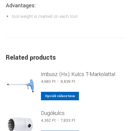
Advantages:
tool weight is marked on each tool
Related products
Imbusz (Hx) Kulcs T-Markolattal
Ártartomány:
4,680
Ft
–
8,839
Ft
4,680 Ft
-
Ennek
Opciók választása
8,839 Ft
a
terméknek
Dugókulcs
több
Ártartomány:
4,362
Ft
–
7,833
Ft
variációja
4,362 Ft