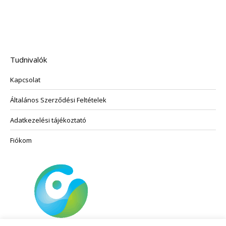
változatok
terméknek
a
több
termékoldalon
variációja
választhatók
van.
ki
A
Tudnivalók
változatok
Kapcsolat
a
termékoldalon
Általános Szerződési Feltételek
választhatók
ki
Adatkezelési tájékoztató
Fiókom