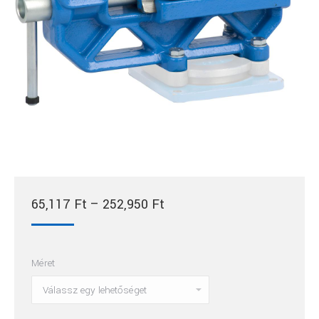
Ártartomány:
65,117
Ft
–
252,950
Ft
65,117 Ft
-
Méret
252,950 Ft