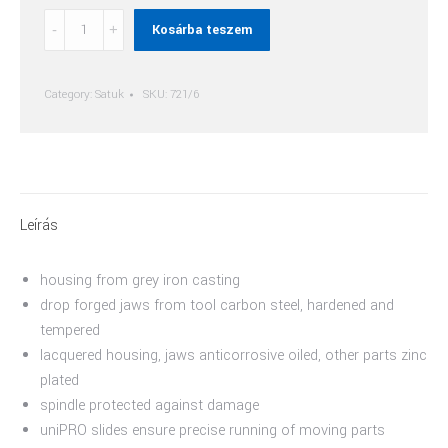
Irongator
Kosárba teszem
Műhelysatu
quantity
Category:
Satuk
SKU:
721/6
Leírás
housing from grey iron casting
drop forged jaws from tool carbon steel, hardened and
tempered
lacquered housing, jaws anticorrosive oiled, other parts zinc
plated
spindle protected against damage
uniPRO slides ensure precise running of moving parts