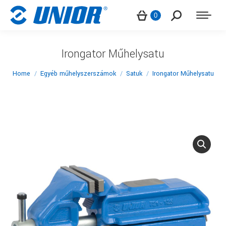
Search:
0
Irongator Műhelysatu
You are here:
Home
Egyéb műhelyszerszámok
Satuk
Irongator Műhelysatu