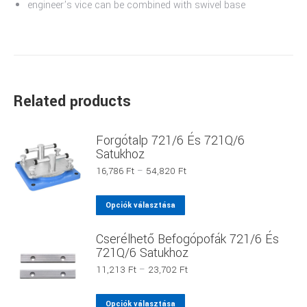
engineer’s vice can be combined with swivel base
Related products
Forgótalp 721/6 És 721Q/6
Satukhoz
Ártartomány:
16,786
Ft
–
54,820
Ft
16,786 Ft
-
Ennek
Opciók választása
54,820 Ft
a
Cserélhető Befogópofák 721/6 És
terméknek
721Q/6 Satukhoz
több
Ártartomány:
11,213
Ft
–
23,702
Ft
variációja
11,213 Ft
van.
-
Ennek
Opciók választása
A