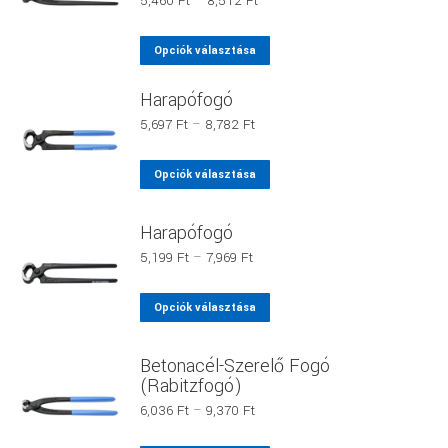
5,460
Ft
–
8,512
Ft
5,460 Ft
-
Ennek
Opciók választása
8,512 Ft
a
Harapófogó
terméknek
több
Ártartomány:
5,697
Ft
–
8,782
Ft
5,697 Ft
variációja
-
Ennek
van.
Opciók választása
8,782 Ft
a
A
terméknek
változatok
Harapófogó
több
a
Ártartomány:
5,199
Ft
–
7,969
Ft
variációja
termékoldalon
5,199 Ft
van.
-
választhatók
Ennek
Opciók választása
7,969 Ft
A
ki
a
változatok
terméknek
Betonacél-Szerelő Fogó
a
több
(Rabitzfogó)
termékoldalon
variációja
Ártartomány:
6,036
Ft
–
9,370
Ft
választhatók
van.
6,036 Ft
ki