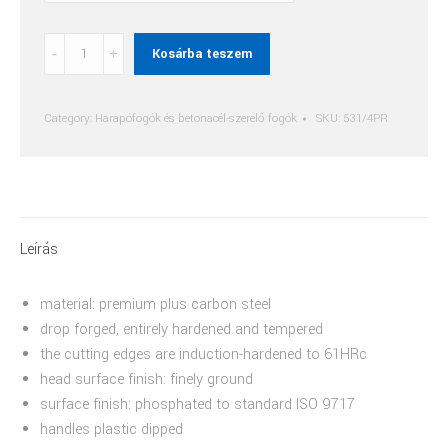
Betonacél-
Kosárba teszem
Szerelő
Fogó
(Rabitzfogó)
Category:
Harapófogók és betonacél-szerelő fogók
SKU:
531/4PR
quantity
Leírás
material: premium plus carbon steel
drop forged, entirely hardened and tempered
the cutting edges are induction-hardened to 61HRc
head surface finish: finely ground
surface finish: phosphated to standard ISO 9717
handles plastic dipped