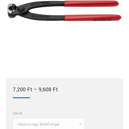
Ártartomány:
7,200
Ft
–
9,608
Ft
7,200 Ft
-
Méret
9,608 Ft