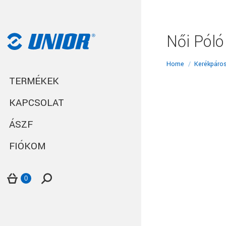
Női Póló
You are here:
Home
Kerékpáro
TERMÉKEK
KAPCSOLAT
ÁSZF
FIÓKOM
Search:
0