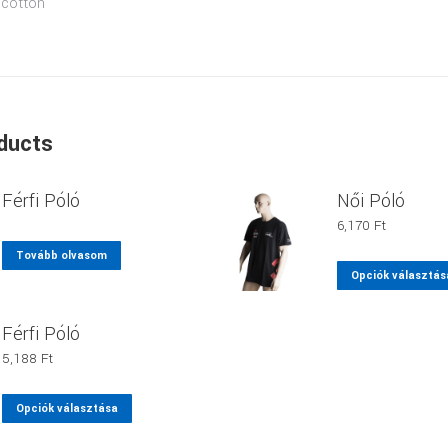
 cotton
ducts
Férfi Póló
Női Póló
6,170
Ft
Tovább olvasom
Opciók választás
Férfi Póló
5,188
Ft
Ennek
Opciók választása
a