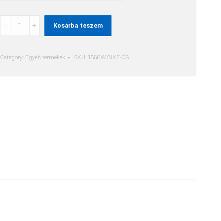
Női
Kosárba teszem
Póló
quantity
Category:
Egyéb termékek
SKU:
1850W.BIKE-QS