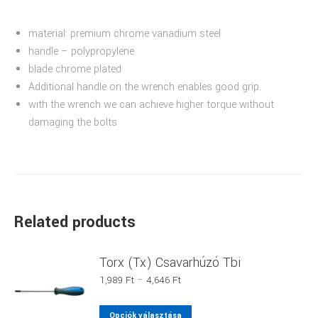
material: premium chrome vanadium steel
handle – polypropylene
blade chrome plated
Additional handle on the wrench enables good grip.
with the wrench we can achieve higher torque without
damaging the bolts
Related products
Torx (Tx) Csavarhúzó Tbi
Ártartomány:
1,989
Ft
–
4,646
Ft
1,989 Ft
-
Ennek
Opciók választása