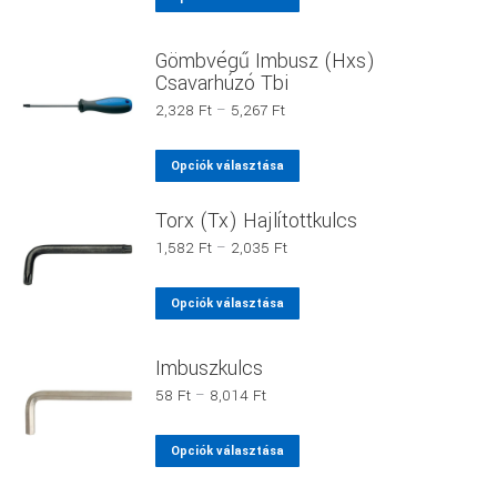
4,646 Ft
a
terméknek
Gömbvégű Imbusz (Hxs)
több
Csavarhúzó Tbi
variációja
Ártartomány:
2,328
Ft
–
5,267
Ft
van.
2,328 Ft
-
A
Ennek
Opciók választása
5,267 Ft
változatok
a
a
Torx (Tx) Hajlítottkulcs
terméknek
termékoldalon
több
Ártartomány:
1,582
Ft
–
2,035
Ft
1,582 Ft
választhatók
variációja
-
ki
Ennek
van.
Opciók választása
2,035 Ft
a
A
terméknek
változatok
Imbuszkulcs
több
a
Ártartomány:
58
Ft
–
8,014
Ft
variációja
termékoldalon
58 Ft
van.
-
választhatók
Ennek
Opciók választása
8,014 Ft
A
ki
a
változatok