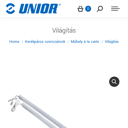
Search:
0
Világítás
You are here:
Home
Kerékpáros szerszámok
Műhely à la carte
Világítás