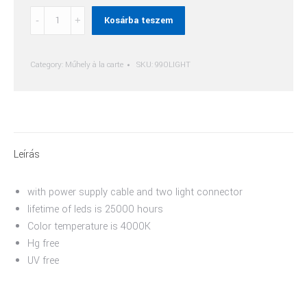
Világítás
Kosárba teszem
quantity
Category:
Műhely à la carte
SKU:
990LIGHT
Leírás
with power supply cable and two light connector
lifetime of leds is 25000 hours
Color temperature is 4000K
Hg free
UV free