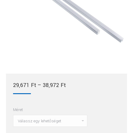
Ártartomány:
29,671
Ft
–
38,972
Ft
29,671 Ft
-
Méret
38,972 Ft