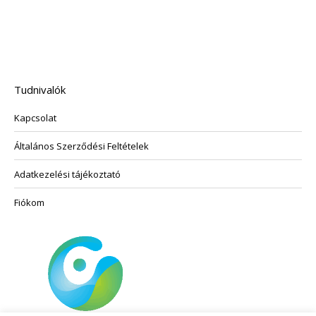
változatok
terméknek
a
több
termékoldalon
variációja
választhatók
van.
ki
A
Tudnivalók
változatok
Kapcsolat
a
termékoldalon
Általános Szerződési Feltételek
választhatók
ki
Adatkezelési tájékoztató
Fiókom