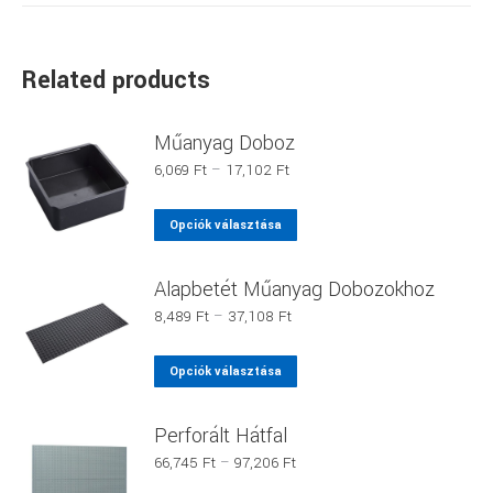
Related products
Műanyag Doboz
Ártartomány:
6,069
Ft
–
17,102
Ft
6,069 Ft
-
Ennek
Opciók választása
17,102 Ft
a
terméknek
Alapbetét Műanyag Dobozokhoz
több
Ártartomány:
8,489
Ft
–
37,108
Ft
variációja
8,489 Ft
van.
-
Ennek
Opciók választása
37,108 Ft
A
a
változatok
terméknek
Perforált Hátfal
a
több
Ártartomány:
66,745
Ft
–
97,206
Ft
termékoldalon
variációja
66,745 Ft