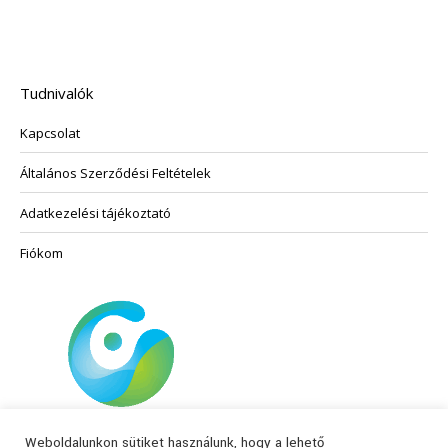
a
több
termékoldalon
variációja
választhatók
van.
ki
A
Tudnivalók
változatok
Kapcsolat
a
termékoldalon
Általános Szerződési Feltételek
választhatók
ki
Adatkezelési tájékoztató
Fiókom
Weboldalunkon sütiket használunk, hogy a lehető