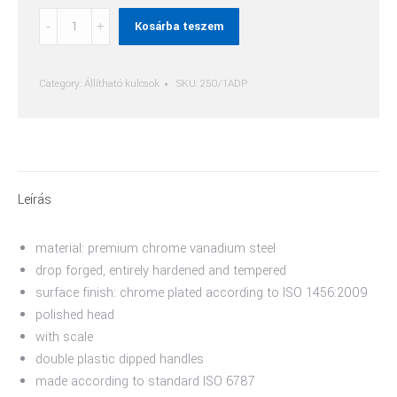
Állítható
Kosárba teszem
Villáskulcs
quantity
Category:
Állítható kulcsok
SKU:
250/1ADP
Leírás
material: premium chrome vanadium steel
drop forged, entirely hardened and tempered
surface finish: chrome plated according to ISO 1456:2009
polished head
with scale
double plastic dipped handles
made according to standard ISO 6787