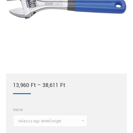
Ártartomány:
13,960
Ft
–
38,611
Ft
13,960 Ft
-
Méret
38,611 Ft