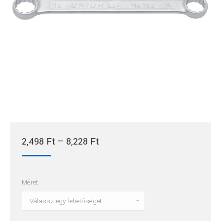
Ártartomány:
2,498
Ft
–
8,228
Ft
2,498 Ft
-
Méret
8,228 Ft