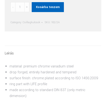
Egyenes
Kosárba teszem
Csillagkulcs
quantity
Category:
Csillagkulcsok
SKU:
182/2A
Leírás
material: premium chrome vanadium steel
drop forged, entirely hardened and tempered
surface finish: chrome plated according to ISO 1456:2009
ring part with LIFE profile
made according to standard DIN 837 (only metric
dimension)