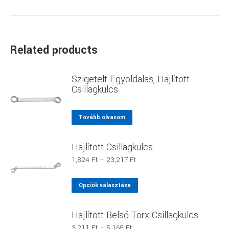
Related products
Szigetelt Egyoldalas, Hajlított
Csillagkulcs
Tovább olvasom
Hajlított Csillagkulcs
Ártartomány:
1,824
Ft
–
23,217
Ft
1,824 Ft
-
Ennek
Opciók választása
23,217 Ft
a
terméknek
Hajlított Belső Torx Csillagkulcs
több
Ártartomány:
3,211
Ft
–
5,165
Ft