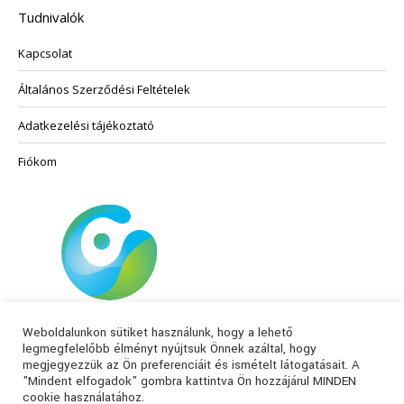
ki
A
Tudnivalók
változatok
Kapcsolat
a
termékoldalon
Általános Szerződési Feltételek
választhatók
ki
Adatkezelési tájékoztató
Fiókom
Weboldalunkon sütiket használunk, hogy a lehető
legmegfelelőbb élményt nyújtsuk Önnek azáltal, hogy
megjegyezzük az Ön preferenciáit és ismételt látogatásait. A
"Mindent elfogadok" gombra kattintva Ön hozzájárul MINDEN
cookie használatához.