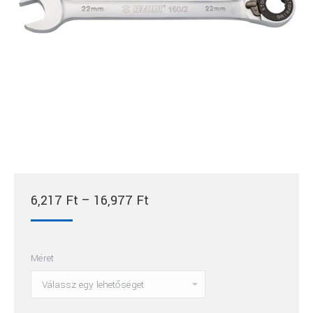
Ártartomány:
6,217
Ft
–
16,977
Ft
6,217 Ft
-
Méret
16,977 Ft