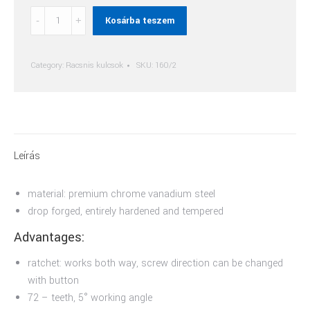
Racsnis
Kosárba teszem
Csillag-
Villáskulcs
quantity
Category:
Racsnis kulcsok
SKU:
160/2
Leírás
material: premium chrome vanadium steel
drop forged, entirely hardened and tempered
Advantages:
ratchet: works both way, screw direction can be changed
with button
72 – teeth, 5° working angle