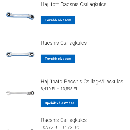
Hajlított Racsnis Csillagkulcs
Tovább olvasom
Racsnis Csillagkulcs
Tovább olvasom
Hajlítható Racsnis Csillag-Villáskulcs
Ártartomány:
8,410
Ft
–
13,598
Ft
8,410 Ft
-
Ennek
Opciók választása
13,598 Ft
a
terméknek
Racsnis Csillagkulcs
több
Ártartomány:
10,376
Ft
–
14,761
Ft