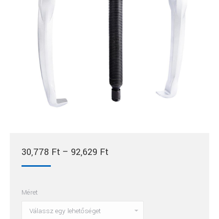
Ártartomány:
30,778
Ft
–
92,629
Ft
30,778 Ft
-
Méret
92,629 Ft