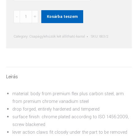
Csapágylehúzó
Kosárba teszem
Két
Csúsztatható
Karral
Category:
Csapágylehúzók két állítható karral
SKU:
683/2
quantity
Leírás
material: body from premium flex plus carbon steel, arm
from premium chrome vanadium steel
drop forged, entirely hardened and tempered
surface finish: chrome plated according to ISO 1456:2009,
screw blackened
lever action claws fit closely under the part to be removed