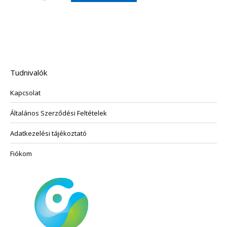
A
a
változatok
terméknek
a
több
termékoldalon
variációja
választhatók
van.
ki
A
Tudnivalók
változatok
Kapcsolat
a
termékoldalon
Általános Szerződési Feltételek
választhatók
ki
Adatkezelési tájékoztató
Fiókom