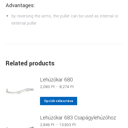
Advantages:
by reversing the arms, the puller can be used as internal or
external puller
Related products
Lehúzókar 680
Ártartomány:
2,080
Ft
–
8,274
Ft
2,080 Ft
-
Ennek
Opciók választása
8,274 Ft
a
terméknek
Lehúzókar 683 Csapágylehúzóhoz
több
Ártartomány:
2,849
Ft
–
13,903
Ft