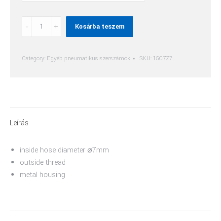
Gyorscsatlakozó
Kosárba teszem
quantity
Category:
Egyéb pneumatikus szerszámok
SKU:
1507Z7
Leírás
inside hose diameter ⌀7mm
outside thread
metal housing