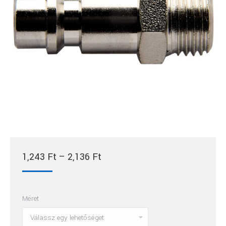
Ártartomány:
1,243
Ft
–
2,136
Ft
1,243 Ft
-
Méret
2,136 Ft