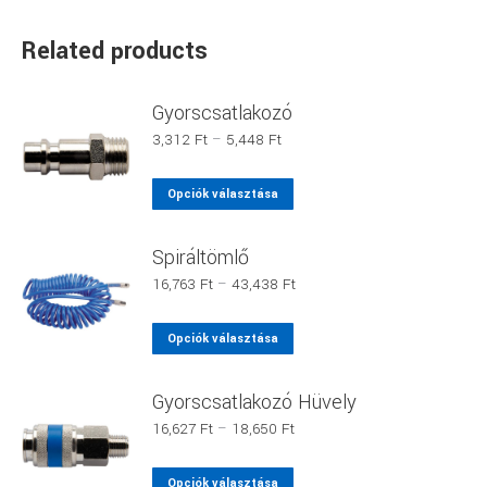
Related products
Gyorscsatlakozó
Ártartomány:
3,312
Ft
–
5,448
Ft
3,312 Ft
-
Ennek
Opciók választása
5,448 Ft
a
terméknek
Spiráltömlő
több
Ártartomány:
16,763
Ft
–
43,438
Ft
variációja
16,763 Ft
van.
-
Ennek
Opciók választása
43,438 Ft
A
a
változatok
terméknek
Gyorscsatlakozó Hüvely
a
több
Ártartomány:
16,627
Ft
–
18,650
Ft
termékoldalon
variációja
16,627 Ft
választhatók
van.
-
Ennek
Opciók választása