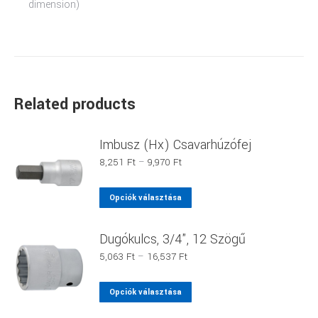
dimension)
Related products
Imbusz (Hx) Csavarhúzófej
Ártartomány:
8,251
Ft
–
9,970
Ft
8,251 Ft
-
Ennek
Opciók választása
9,970 Ft
a
terméknek
Dugókulcs, 3/4", 12 Szögű
több
Ártartomány:
5,063
Ft
–
16,537
Ft
variációja
5,063 Ft
van.
-
Ennek
Opciók választása
16,537 Ft
A
a