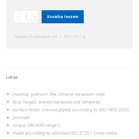
Dugókulcs,
Kosárba teszem
3/4",
6
Szögű
Category:
Dugókulcsok 3/4"
SKU:
197/1 6p
quantity
Leírás
material: premium flex chrome vanadium steel
drop forged, entirely hardened and tempered
surface finish: chrome plated according to ISO 1456:2009
polished
torque: DIN 899 range E
made according to standard ISO 2725-1 (only metric