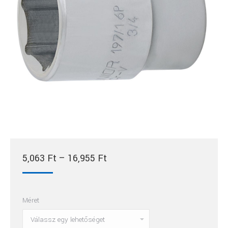
Ártartomány:
5,063
Ft
–
16,955
Ft
5,063 Ft
-
Méret
16,955 Ft