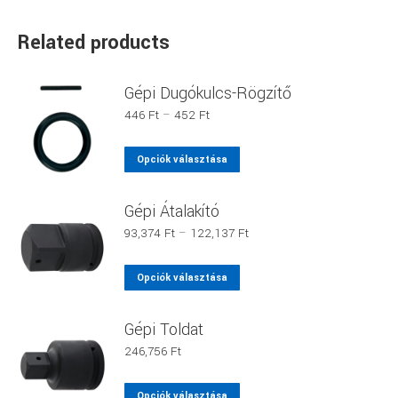
Related products
Gépi Dugókulcs-Rögzítő
Ártartomány:
446
Ft
–
452
Ft
446 Ft
-
Ennek
Opciók választása
452 Ft
a
terméknek
Gépi Átalakító
több
Ártartomány:
93,374
Ft
–
122,137
Ft
variációja
93,374 Ft
van.
-
Ennek
Opciók választása
122,137 Ft
A
a
változatok
terméknek
Gépi Toldat
a
több
246,756
Ft
termékoldalon
variációja
választhatók
van.
Ennek
Opciók választása