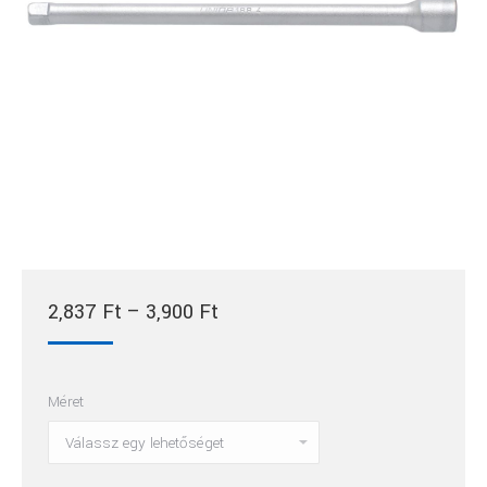
Ártartomány:
2,837
Ft
–
3,900
Ft
2,837 Ft
-
Méret
3,900 Ft