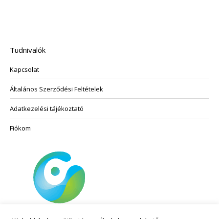
a
több
termékoldalon
variációja
választhatók
van.
ki
A
Tudnivalók
változatok
Kapcsolat
a
termékoldalon
Általános Szerződési Feltételek
választhatók
ki
Adatkezelési tájékoztató
Fiókom