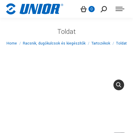
Search:
0
Toldat
You are here:
Home
Racsnik, dugókulcsok és kiegészítők
Tartozékok
Toldat