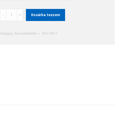
Függesztő
Kosárba teszem
Kampó
quantity
Category:
Bemutatófalak
SKU:
997.1