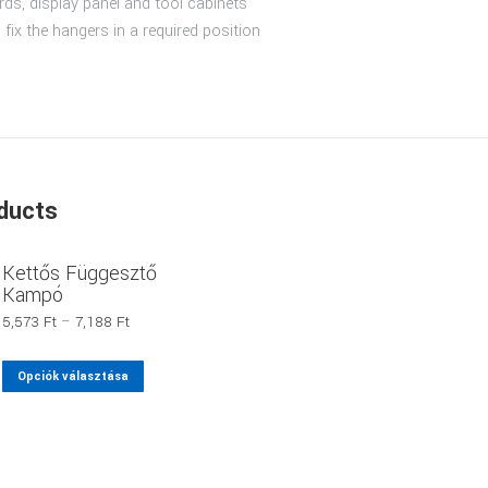
rds, display panel and tool cabinets
o fix the hangers in a required position
ducts
Kettős Függesztő
Kampó
Ártartomány:
5,573
Ft
–
7,188
Ft
5,573 Ft
-
Ennek
Opciók választása
7,188 Ft
a
terméknek
több
variációja