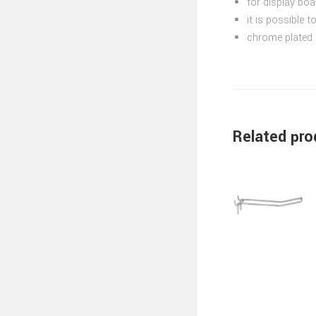
for display boa
it is possible t
chrome plated
Related pro