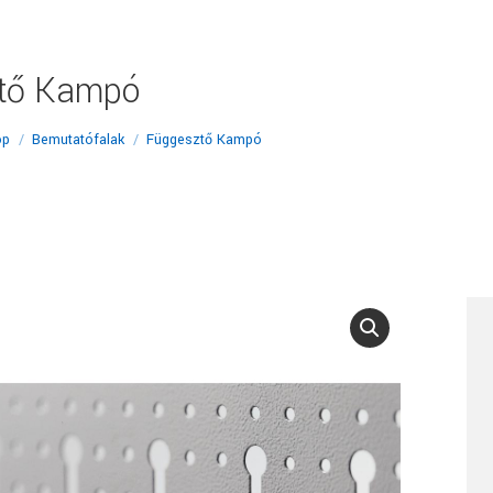
tő Kampó
op
Bemutatófalak
Függesztő Kampó