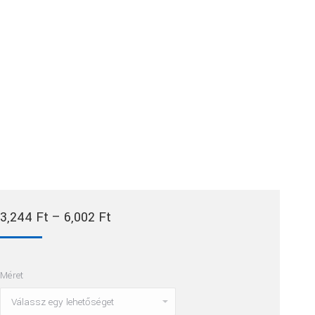
Ártartomány:
3,244
Ft
–
6,002
Ft
3,244 Ft
-
Méret
6,002 Ft