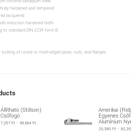
ium chrome vanadium steel
ntirely hardened and tempered
 red lacquered
with induction hardened teeth
g to standard DIN 5234 form B
or bolting of round or multi-edged pipes, nuts, and flanges
ducts
Állítható (Stillson)
Amerikai (Rid
Csőfogó
Egyenes Csőf
Alumínium Nyé
Ártartomány:
7,257
Ft
–
69,694
Ft
7,257 Ft
20,380
Ft
–
82,3