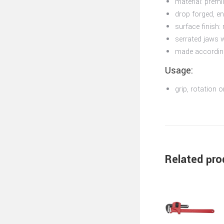
material: prem
drop forged, e
surface finish:
serrated jaws 
made accordin
Usage:
grip, rotation 
Related pro