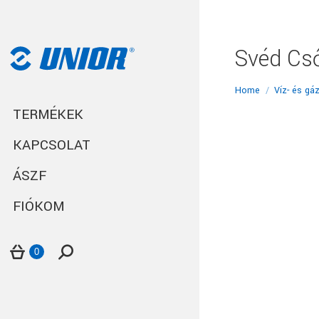
Svéd Cső
You are here:
Home
Víz- és gá
TERMÉKEK
KAPCSOLAT
ÁSZF
FIÓKOM
Search:
0