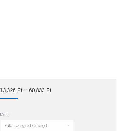
Ártartomány:
13,326
Ft
–
60,833
Ft
13,326 Ft
-
Méret
60,833 Ft