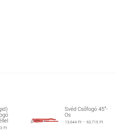
gid)
Svéd Csőfogó 45°-
ogó
Os
llel
Ártartomány:
13,644
Ft
–
63,715
Ft
Ártartomány:
13,644 Ft
53
Ft