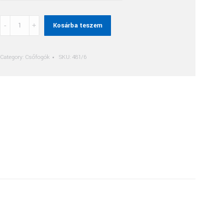
Svéd
Kosárba teszem
Csőfogó
45°-
Os
Category:
Csőfogók
SKU:
481/6
Pofával
quantity