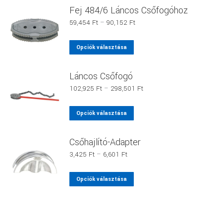
terméknek
Fej 484/6 Láncos Csőfogóhoz
több
Ártartomány:
59,454
Ft
–
90,152
Ft
variációja
59,454 Ft
van.
-
Ennek
Opciók választása
90,152 Ft
A
a
változatok
terméknek
Láncos Csőfogó
a
több
Ártartomány:
102,925
Ft
–
298,501
Ft
termékoldalon
variációja
102,925 Ft
választhatók
van.
-
Ennek
Opciók választása
ki
298,501 Ft
A
a
változatok
terméknek
Csőhajlító-Adapter
a
több
Ártartomány:
3,425
Ft
–
6,601
Ft
termékoldalon
variációja
3,425 Ft
választhatók
van.
-
Ennek
Opciók választása
ki
6,601 Ft
A
a
változatok
terméknek
a
több