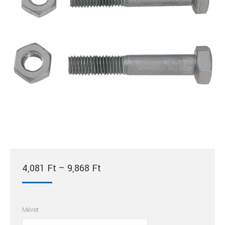
Ártartomány:
4,081
Ft
–
9,868
Ft
4,081 Ft
-
Méret
9,868 Ft