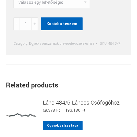
Csavarok
Kosárba teszem
484/6
Láncos
Csőfogóhoz
Category:
Egyéb szerszámok vízvezeték-szereléshez
SKU:
484.3/7
quantity
Related products
Lánc 484/6 Láncos Csőfogóhoz
Ártartomány:
69,378
Ft
–
193,180
Ft
69,378 Ft
-
Ennek
Opciók választása
193,180 Ft
a