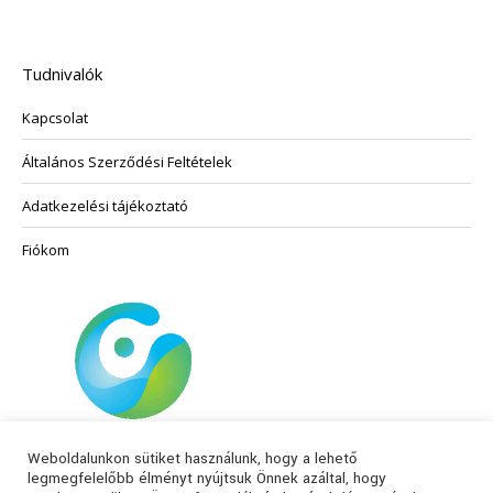
termékoldalon
variációja
választhatók
van.
ki
A
Tudnivalók
változatok
Kapcsolat
a
termékoldalon
Általános Szerződési Feltételek
választhatók
ki
Adatkezelési tájékoztató
Fiókom
Weboldalunkon sütiket használunk, hogy a lehető
legmegfelelőbb élményt nyújtsuk Önnek azáltal, hogy