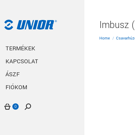
Imbusz 
You are here:
Home
Csavarhúz
TERMÉKEK
KAPCSOLAT
ÁSZF
FIÓKOM
Search:
0