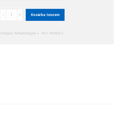
Imbusz
Kosárba teszem
(Hx)
Behajtóhegy
quantity
Category:
Behajtóhegyek
SKU:
6506E6,3