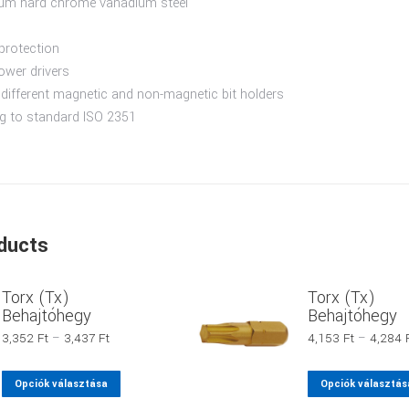
ium hard chrome vanadium steel
protection
ower drivers
different magnetic and non-magnetic bit holders
g to standard ISO 2351
ducts
Torx (Tx)
Torx (Tx)
Behajtóhegy
Behajtóhegy
Ártartomány:
3,352
Ft
–
3,437
Ft
4,153
Ft
–
4,284
3,352 Ft
-
Ennek
Opciók választása
Opciók választás
3,437 Ft
a