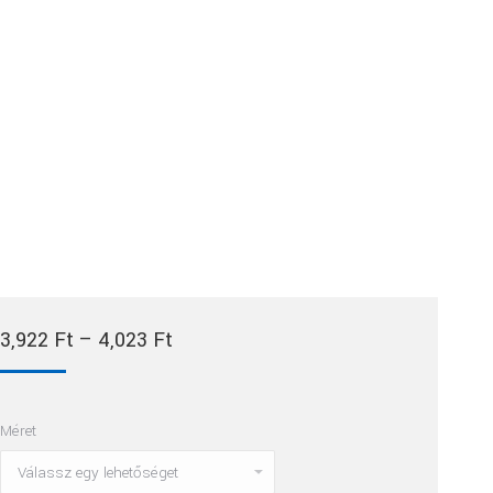
Ártartomány:
3,922
Ft
–
4,023
Ft
3,922 Ft
-
Méret
4,023 Ft