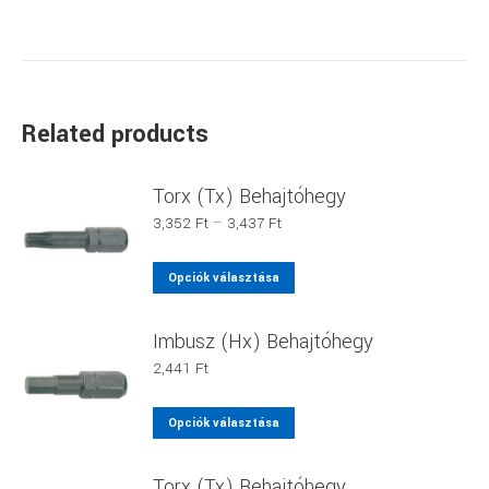
Related products
Torx (Tx) Behajtóhegy
Ártartomány:
3,352
Ft
–
3,437
Ft
3,352 Ft
-
Ennek
Opciók választása
3,437 Ft
a
terméknek
Imbusz (Hx) Behajtóhegy
több
2,441
Ft
variációja
van.
Ennek
Opciók választása
A
a
változatok
terméknek
Torx (Tx) Behajtóhegy