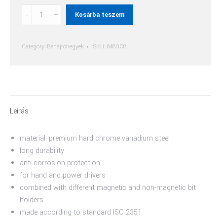
Lapos
Kosárba teszem
(Sl)
Behajtóhegy
quantity
Category:
Behajtóhegyek
SKU:
6480C8
Leírás
material: premium hard chrome vanadium steel
long durability
anti-corrosion protection
for hand and power drivers
combined with different magnetic and non-magnetic bit
holders
made according to standard ISO 2351