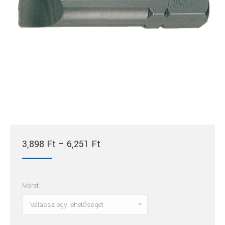
Ártartomány:
3,898
Ft
–
6,251
Ft
3,898 Ft
-
Méret
6,251 Ft