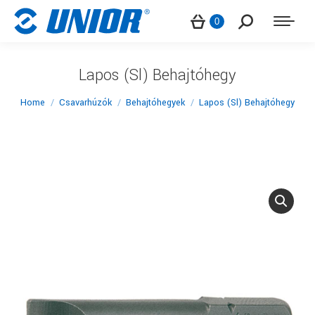
Search:
0
Lapos (Sl) Behajtóhegy
You are here:
Home
Csavarhúzók
Behajtóhegyek
Lapos (Sl) Behajtóhegy