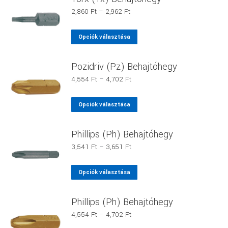
a
több
Ártartomány:
2,860
Ft
–
2,962
Ft
termékoldalon
variációja
2,860 Ft
választhatók
van.
-
Ennek
Opciók választása
ki
2,962 Ft
A
a
változatok
terméknek
Pozidriv (Pz) Behajtóhegy
a
több
Ártartomány:
4,554
Ft
–
4,702
Ft
termékoldalon
variációja
4,554 Ft
választhatók
van.
-
Ennek
Opciók választása
ki
4,702 Ft
A
a
változatok
terméknek
Phillips (Ph) Behajtóhegy
a
több
Ártartomány:
3,541
Ft
–
3,651
Ft
termékoldalon
variációja
3,541 Ft
választhatók
van.
-
Ennek
Opciók választása
ki
3,651 Ft
A
a
változatok
terméknek
Phillips (Ph) Behajtóhegy
a
több
Ártartomány:
4,554
Ft
–
4,702
Ft
termékoldalon
variációja
4,554 Ft