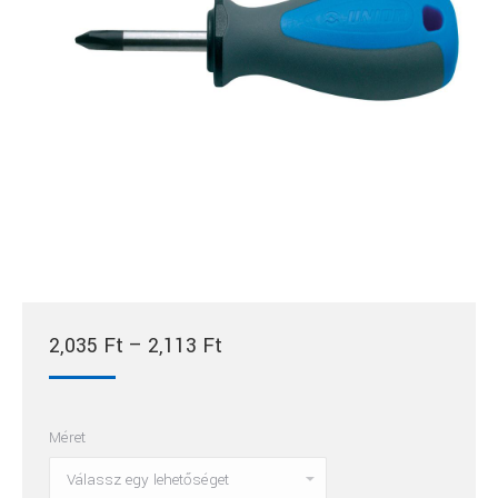
Ártartomány:
2,035
Ft
–
2,113
Ft
2,035 Ft
-
Méret
2,113 Ft