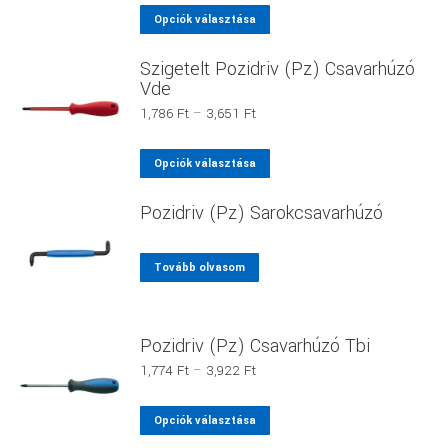
-
Ennek
Opciók választása
A
3,617 Ft
a
változatok
Szigetelt Pozidriv (Pz) Csavarhúzó
terméknek
a
Vde
több
termékoldalon
Ártartomány:
1,786
Ft
–
3,651
Ft
variációja
választhatók
1,786 Ft
van.
ki
-
Ennek
Opciók választása
A
3,651 Ft
a
változatok
Pozidriv (Pz) Sarokcsavarhúzó
terméknek
a
több
termékoldalon
variációja
választhatók
Tovább olvasom
van.
ki
A
változatok
Pozidriv (Pz) Csavarhúzó Tbi
a
Ártartomány:
1,774
Ft
–
3,922
Ft
termékoldalon
1,774 Ft
-
választhatók
Ennek
Opciók választása
3,922 Ft
ki
a