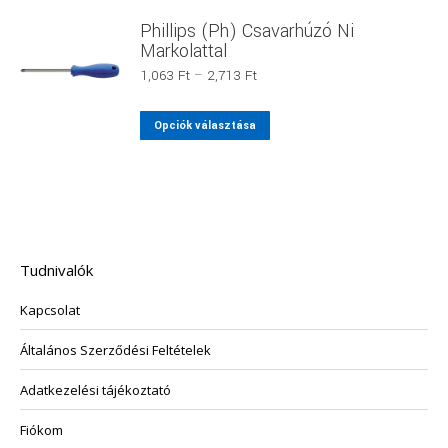
terméknek
Phillips (Ph) Csavarhúzó Ni
több
Markolattal
variációja
Ártartomány:
1,063
Ft
–
2,713
Ft
van.
1,063 Ft
-
A
Ennek
Opciók választása
2,713 Ft
változatok
a
a
terméknek
termékoldalon
több
választhatók
variációja
ki
van.
Tudnivalók
A
változatok
Kapcsolat
a
termékoldalon
Általános Szerződési Feltételek
választhatók
Adatkezelési tájékoztató
ki
Fiókom