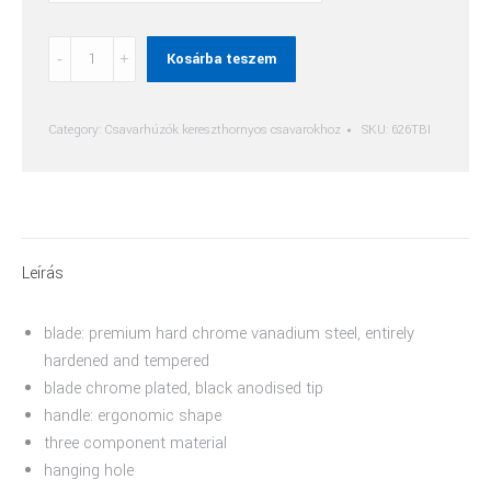
Phillips
Kosárba teszem
(Ph)
Marokcsavarhúzó
Tbi
Category:
Csavarhúzók kereszthornyos csavarokhoz
SKU:
626TBI
quantity
Leírás
blade: premium hard chrome vanadium steel, entirely
hardened and tempered
blade chrome plated, black anodised tip
handle: ergonomic shape
three component material
hanging hole