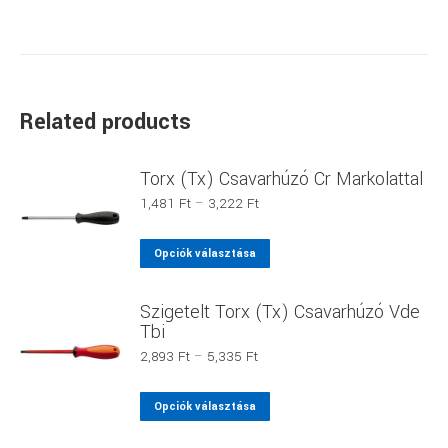
Related products
Torx (Tx) Csavarhúzó Cr Markolattal
Ártartomány:
1,481
Ft
–
3,222
Ft
1,481 Ft
-
Ennek
Opciók választása
3,222 Ft
a
terméknek
Szigetelt Torx (Tx) Csavarhúzó Vde
több
Tbi
variációja
Ártartomány:
2,893
Ft
–
5,335
Ft
van.
2,893 Ft
-
A
Ennek
Opciók választása
5,335 Ft
változatok
a