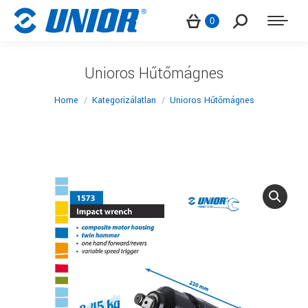
Search:
0
Unioros Hűtőmágnes
You are here:
Home
Kategorizálatlan
Unioros Hűtőmágnes