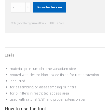
Olajszűrő-
Kosárba teszem
Kulcs
quantity
Category:
Kategorizálatlan
SKU:
1977/6
Leírás
material: premium chrome vanadium steel
coated with electro-black oxide finish for rust protection
lacquered
for assembling or disassembling oil filters
for oil filters in restricted access area
used with ratchet 3/8″ and proper extension bar
How to use the tool: