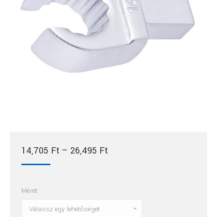
Ártartomány:
14,705
Ft
–
26,495
Ft
14,705 Ft
-
Méret
26,495 Ft