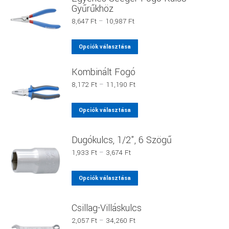
több
Gyűrűkhöz
variációja
Ártartomány:
8,647
Ft
–
10,987
Ft
van.
8,647 Ft
-
A
Ennek
Opciók választása
10,987 Ft
változatok
a
a
Kombinált Fogó
terméknek
termékoldalon
több
Ártartomány:
8,172
Ft
–
11,190
Ft
8,172 Ft
választhatók
variációja
-
ki
Ennek
van.
Opciók választása
11,190 Ft
a
A
terméknek
változatok
Dugókulcs, 1/2", 6 Szögű
több
a
Ártartomány:
1,933
Ft
–
3,674
Ft
variációja
termékoldalon
1,933 Ft
van.
-
választhatók
Ennek
Opciók választása
3,674 Ft
A
ki
a
változatok
terméknek
Csillag-Villáskulcs
a
több
Ártartomány:
2,057
Ft
–
34,260
Ft
termékoldalon
variációja