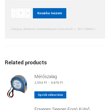
Nyitott
Kosárba teszem
Csillag
Fej
quantity
Category:
Általános motorkerékpáros szerszámok
SKU:
266INS.3
Related products
Mérőszalag
Ártartomány:
2,554
Ft
–
9,876
Ft
2,554 Ft
-
Ennek
Opciók választása
9,876 Ft
a
terméknek
Egyenes Seeger-Fogó Külső