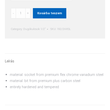
Imbusz
Kosárba teszem
(Hx)
Csavarhúzófej
quantity
Category:
Dugókulcsok 1/2"
SKU:
192/2HXSL
Leírás
material: socket from premium flex chrome vanadium steel
material: bit from premium plus carbon steel
entirely hardened and tempered