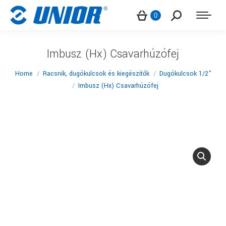
Search:
0
Imbusz (Hx) Csavarhúzófej
You are here:
Home
Racsnik, dugókulcsok és kiegészítők
Dugókulcsok 1/2"
Imbusz (Hx) Csavarhúzófej