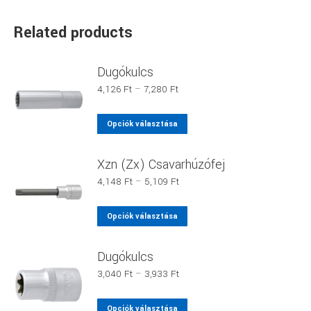
Related products
Dugókulcs
Ártartomány:
4,126
Ft
–
7,280
Ft
4,126 Ft
-
Ennek
Opciók választása
7,280 Ft
a
terméknek
Xzn (Zx) Csavarhúzófej
több
Ártartomány:
4,148
Ft
–
5,109
Ft
variációja
4,148 Ft
van.
-
Ennek
Opciók választása
5,109 Ft
A
a
változatok
terméknek
Dugókulcs
a
több
Ártartomány:
3,040
Ft
–
3,933
Ft
termékoldalon
variációja
3,040 Ft
választhatók
van.
-
Ennek
Opciók választása