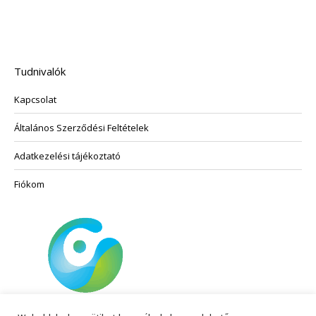
a
több
termékoldalon
variációja
választhatók
van.
ki
A
Tudnivalók
változatok
Kapcsolat
a
termékoldalon
Általános Szerződési Feltételek
választhatók
ki
Adatkezelési tájékoztató
Fiókom