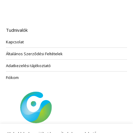
a
több
termékoldalon
variációja
választhatók
van.
ki
A
Tudnivalók
változatok
Kapcsolat
a
termékoldalon
Általános Szerződési Feltételek
választhatók
ki
Adatkezelési tájékoztató
Fiókom