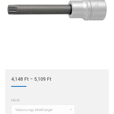
Ártartomány:
4,148
Ft
–
5,109
Ft
4,148 Ft
-
Méret
5,109 Ft