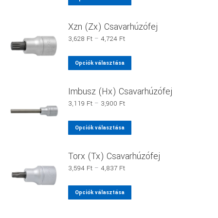
ki
3,089 Ft
A
a
változatok
terméknek
Xzn (Zx) Csavarhúzófej
a
több
Ártartomány:
3,628
Ft
–
4,724
Ft
termékoldalon
variációja
3,628 Ft
választhatók
van.
-
Ennek
Opciók választása
ki
4,724 Ft
A
a
változatok
terméknek
Imbusz (Hx) Csavarhúzófej
a
több
Ártartomány:
3,119
Ft
–
3,900
Ft
termékoldalon
variációja
3,119 Ft
választhatók
van.
-
Ennek
Opciók választása
ki
3,900 Ft
A
a
változatok
terméknek
Torx (Tx) Csavarhúzófej
a
több
Ártartomány:
3,594
Ft
–
4,837
Ft
termékoldalon
variációja
3,594 Ft
választhatók
van.
-
Ennek
Opciók választása
ki
4,837 Ft
A
a
változatok
terméknek