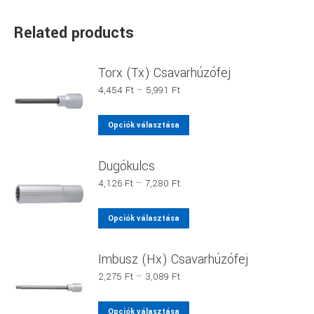
Related products
Torx (Tx) Csavarhúzófej
Ártartomány:
4,454
Ft
–
5,991
Ft
4,454 Ft
-
Ennek
Opciók választása
5,991 Ft
a
terméknek
Dugókulcs
több
Ártartomány:
4,126
Ft
–
7,280
Ft
variációja
4,126 Ft
van.
-
Ennek
Opciók választása
7,280 Ft
A
a
változatok
terméknek
Imbusz (Hx) Csavarhúzófej
a
több
Ártartomány:
2,275
Ft
–
3,089
Ft
termékoldalon
variációja
2,275 Ft
választhatók
van.
-
Ennek
Opciók választása