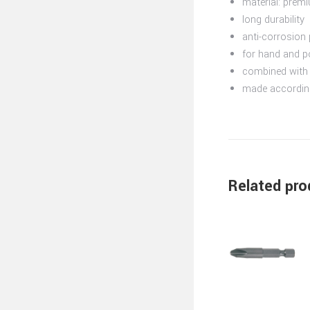
material: prem
long durability
anti-corrosion 
for hand and p
combined with 
made accordin
Related pro