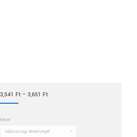
Ártartomány:
3,541
Ft
–
3,651
Ft
3,541 Ft
-
Méret
3,651 Ft