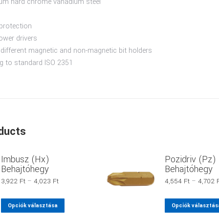
ium hard chrome vanadium steel
protection
ower drivers
different magnetic and non-magnetic bit holders
g to standard ISO 2351
ducts
Imbusz (Hx)
Pozidriv (Pz)
Behajtóhegy
Behajtóhegy
Ártartomány:
3,922
Ft
–
4,023
Ft
4,554
Ft
–
4,702
3,922 Ft
-
Ennek
Opciók választása
Opciók választás
4,023 Ft
a