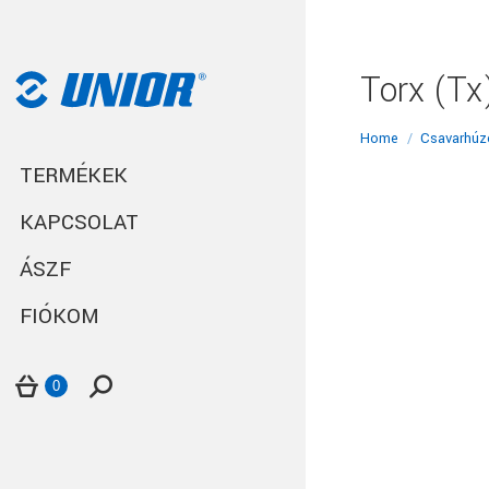
Torx (Tx
You are here:
Home
Csavarhúz
TERMÉKEK
KAPCSOLAT
ÁSZF
FIÓKOM
Search:
0