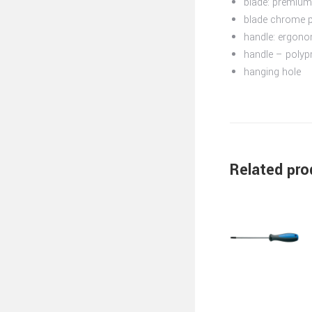
blade: premium
blade chrome pl
handle: ergon
handle – polyp
hanging hole
Related pro