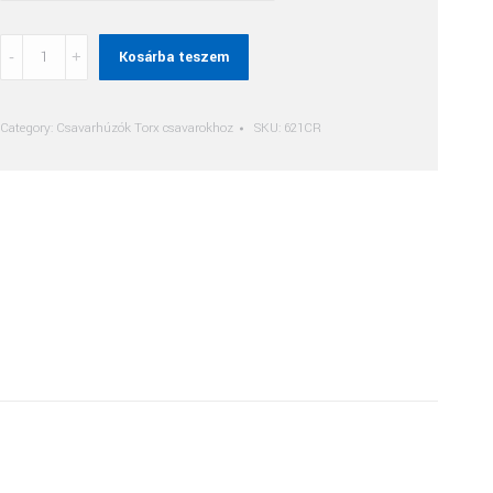
Torx
Kosárba teszem
(Tx)
Csavarhúzó
Cr
Category:
Csavarhúzók Torx csavarokhoz
SKU:
621CR
Markolattal
quantity