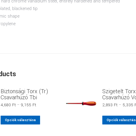
 hard chrome vanadium steel, entirely hardened and tempered
ated, blackened tip
omic shape
ropylene
ducts
Biztonsági Torx (Tr)
Szigetelt Torx
Csavarhúzó Tbi
Csavarhúzó V
Ártartomány:
4,680
Ft
–
9,155
Ft
2,893
Ft
–
5,335
4,680 Ft
-
Ennek
Opciók választása
Opciók választás
9,155 Ft
a
terméknek