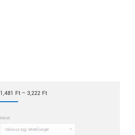
Ártartomány:
1,481
Ft
–
3,222
Ft
1,481 Ft
-
Méret
3,222 Ft