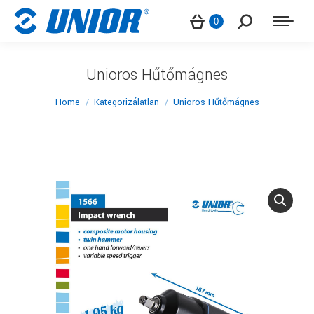
Search:
0
Unioros Hűtőmágnes
You are here:
Home
Kategorizálatlan
Unioros Hűtőmágnes