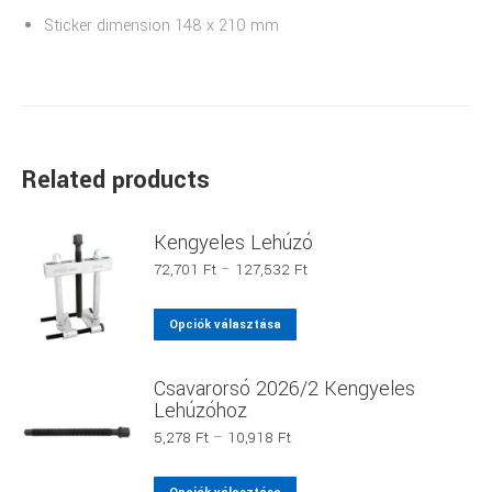
Sticker dimension 148 x 210 mm
Related products
Kengyeles Lehúzó
Ártartomány:
72,701
Ft
–
127,532
Ft
72,701 Ft
-
Ennek
Opciók választása
127,532 Ft
a
terméknek
Csavarorsó 2026/2 Kengyeles
több
Lehúzóhoz
variációja
Ártartomány:
5,278
Ft
–
10,918
Ft
van.
5,278 Ft
-
A
Ennek