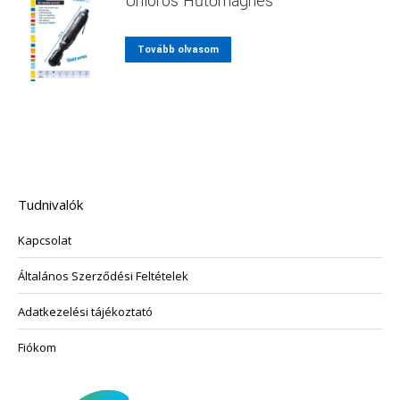
Unioros Hűtőmágnes
a
több
termékoldalon
variációja
választhatók
Tovább olvasom
van.
ki
A
változatok
a
termékoldalon
választhatók
ki
Tudnivalók
Kapcsolat
Általános Szerződési Feltételek
Adatkezelési tájékoztató
Fiókom