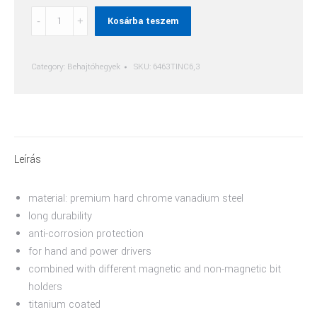
Phillips
Kosárba teszem
(Ph)
Behajtóhegy
quantity
Category:
Behajtóhegyek
SKU:
6463TINC6,3
Leírás
material: premium hard chrome vanadium steel
long durability
anti-corrosion protection
for hand and power drivers
combined with different magnetic and non-magnetic bit
holders
titanium coated