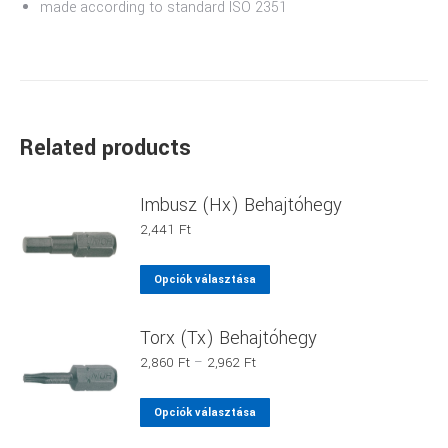
made according to standard ISO 2351
Related products
Imbusz (Hx) Behajtóhegy
2,441
Ft
Ennek
Opciók választása
a
terméknek
Torx (Tx) Behajtóhegy
több
Ártartomány:
2,860
Ft
–
2,962
Ft
variációja
2,860 Ft
van.
-
Ennek
Opciók választása
2,962 Ft
A
a