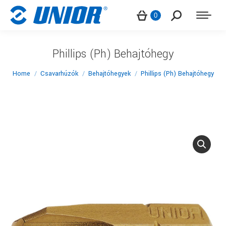
Search:
0
Phillips (Ph) Behajtóhegy
You are here:
Home
Csavarhúzók
Behajtóhegyek
Phillips (Ph) Behajtóhegy