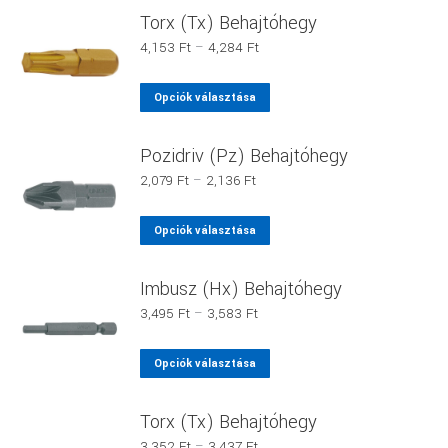
változatok
terméknek
Torx (Tx) Behajtóhegy
a
több
Ártartomány:
4,153
Ft
–
4,284
Ft
termékoldalon
variációja
4,153 Ft
választhatók
van.
-
Ennek
Opciók választása
ki
4,284 Ft
A
a
változatok
terméknek
Pozidriv (Pz) Behajtóhegy
a
több
Ártartomány:
2,079
Ft
–
2,136
Ft
termékoldalon
variációja
2,079 Ft
választhatók
van.
-
Ennek
Opciók választása
ki
2,136 Ft
A
a
változatok
terméknek
Imbusz (Hx) Behajtóhegy
a
több
Ártartomány:
3,495
Ft
–
3,583
Ft
termékoldalon
variációja
3,495 Ft
választhatók
van.
-
Ennek
Opciók választása
ki
3,583 Ft
A
a
változatok
terméknek
Torx (Tx) Behajtóhegy
a
több
Ártartomány:
3,352
Ft
–
3,437
Ft