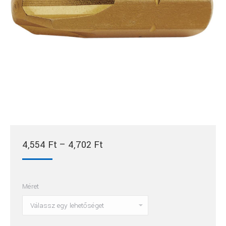
Ártartomány:
4,554
Ft
–
4,702
Ft
4,554 Ft
-
Méret
4,702 Ft