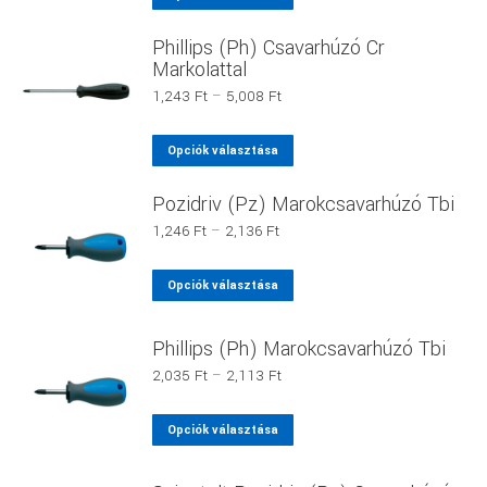
1,741 Ft
a
változatok
Phillips (Ph) Csavarhúzó Cr
terméknek
a
Markolattal
több
termékoldalon
Ártartomány:
1,243
Ft
–
5,008
Ft
variációja
választhatók
1,243 Ft
van.
ki
-
Ennek
Opciók választása
A
5,008 Ft
a
változatok
Pozidriv (Pz) Marokcsavarhúzó Tbi
terméknek
a
több
Ártartomány:
1,246
Ft
–
2,136
Ft
termékoldalon
1,246 Ft
variációja
választhatók
-
Ennek
van.
Opciók választása
ki
2,136 Ft
a
A
terméknek
változatok
Phillips (Ph) Marokcsavarhúzó Tbi
több
a
Ártartomány:
2,035
Ft
–
2,113
Ft
variációja
termékoldalon
2,035 Ft
van.
-
választhatók
Ennek
Opciók választása
2,113 Ft
A
ki
a
változatok
terméknek