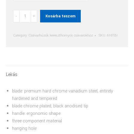
Phillips
Kosárba teszem
(Ph)
Csavarhúzó
Tbi
Category:
Csavarhúzók kereszthornyos csavarokhoz
SKU:
616TBI
quantity
Leírás
blade: premium hard chrome vanadium steel, entirely
hardened and tempered
blade chrome plated, black anodised tip
handle: ergonomic shape
three component material
hanging hole