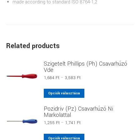
made according to standard ISO 8764-1,2
Related products
Szigetelt Phillips (Ph) Csavarhúzó
Vde
Ártartomány:
1,684
Ft
–
3,583
Ft
1,684 Ft
-
Ennek
Opciók választása
3,583 Ft
a
Pozidriv (Pz) Csavarhúzó Ni
terméknek
Markolattal
több
Ártartomány:
1,255
Ft
–
1,741
Ft
variációja
1,255 Ft
van.
-
Ennek
Opciók választása
A