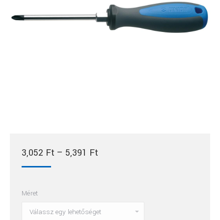
Ártartomány:
3,052
Ft
–
5,391
Ft
3,052 Ft
-
Méret
5,391 Ft