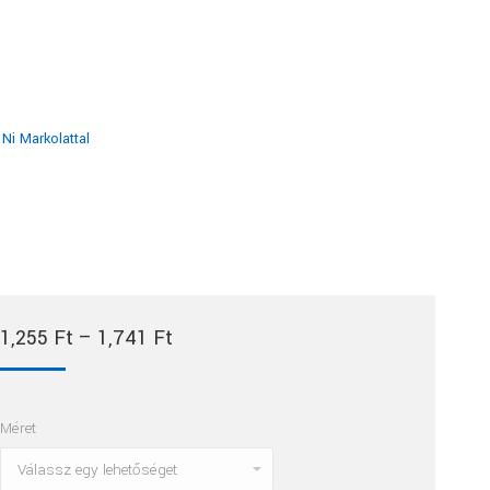
Ni Markolattal
Ártartomány:
1,255
Ft
–
1,741
Ft
1,255 Ft
-
Méret
1,741 Ft