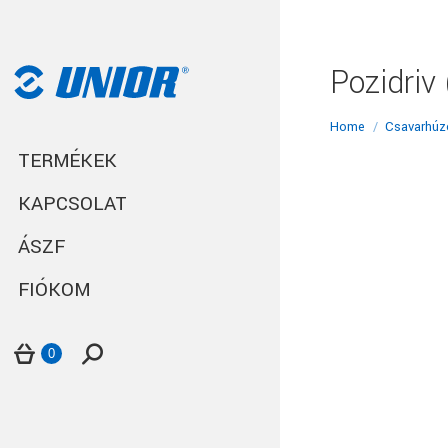
Pozidriv
You are here:
Home
Csavarhúz
TERMÉKEK
KAPCSOLAT
ÁSZF
FIÓKOM
Search:
0