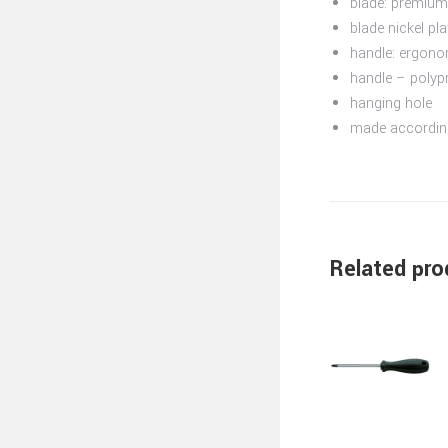
blade: premium
blade nickel pl
handle: ergon
handle – polyp
hanging hole
made according
Related pro