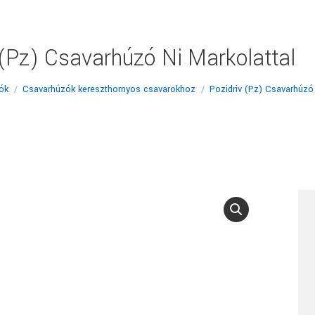
 (Pz) Csavarhúzó Ni Markolattal
ók
Csavarhúzók kereszthornyos csavarokhoz
Pozidriv (Pz) Csavarhúzó 