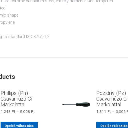
 hard chrome vanadium steel, entirely hardened and tempered
ated
omic shape
ropylene
 to standard ISO 8764-1,2
ducts
Phillips (Ph)
Pozidriv (Pz)
Csavarhúzó Cr
Csavarhúzó C
Markolattal
Markolattal
Ártartomány:
1,243
Ft
–
5,008
Ft
1,311
Ft
–
3,006
1,243 Ft
-
Ennek
Opciók választása
Opciók választás