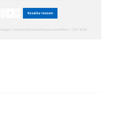
Pozidriv
Kosárba teszem
(Pz)
Csavarhúzó
Ni
Category:
Csavarhúzók kereszthornyos csavarokhoz
SKU:
625NI
Markolattal
quantity