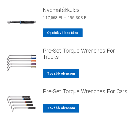
Nyomatékkulcs
Ártartomány:
117,668
Ft
–
195,303
Ft
117,668 Ft
-
Ennek
Opciók választása
195,303 Ft
a
terméknek
Pre-Set Torque Wrenches For
több
Trucks
variációja
van.
Tovább olvasom
A
változatok
Pre-Set Torque Wrenches For Cars
a
termékoldalon
választhatók
Tovább olvasom
ki