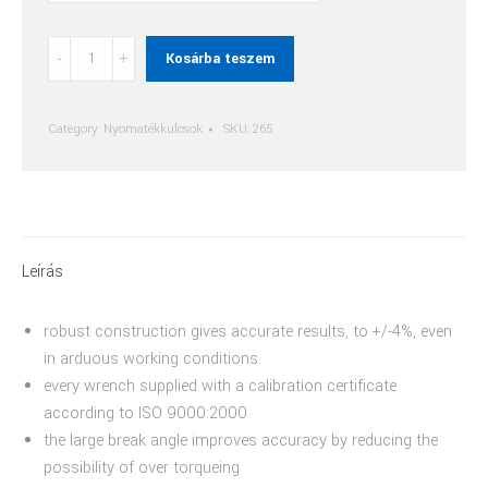
Ipari
Kosárba teszem
Nyomatékkulcs
quantity
Category:
Nyomatékkulcsok
SKU:
265
Leírás
robust construction gives accurate results, to +/-4%, even
in arduous working conditions.
every wrench supplied with a calibration certificate
according to ISO 9000:2000
the large break angle improves accuracy by reducing the
possibility of over torqueing