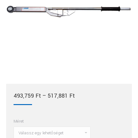
Ártartomány:
493,759
Ft
–
517,881
Ft
493,759 Ft
-
Méret
517,881 Ft