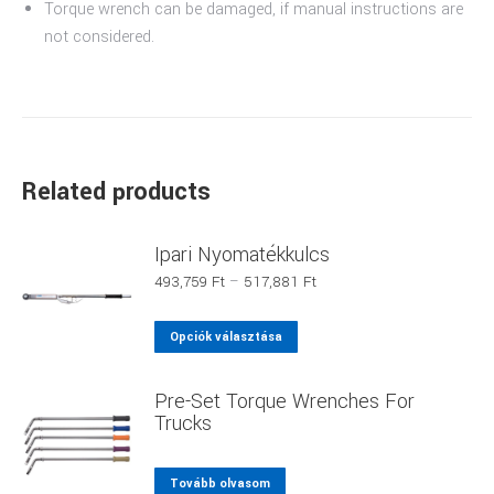
Torque wrench can be damaged, if manual instructions are
not considered.
Related products
Ipari Nyomatékkulcs
Ártartomány:
493,759
Ft
–
517,881
Ft
493,759 Ft
-
Ennek
Opciók választása
517,881 Ft
a
terméknek
Pre-Set Torque Wrenches For
több
Trucks
variációja
van.
Tovább olvasom